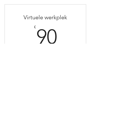
Virtuele werkplek
90€
€
90
Every month
Werk vanuit huis met zakelijk adres -
zonder postbehandeling
Buy Now
Zakelijk adres
Op aanvraag toegang tot