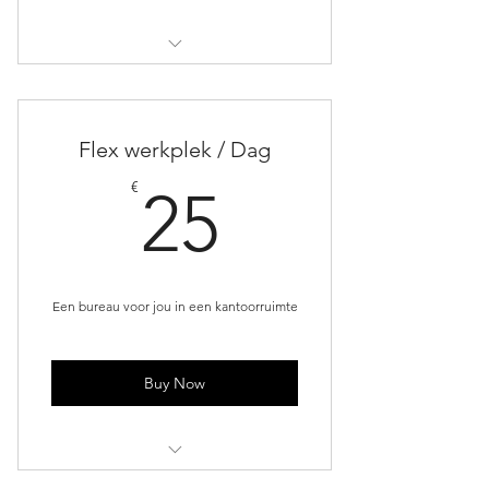
Monitor
Overhead projector
Flex werkplek / Dag
Koffie
25€
€
25
Frisdrank
Een bureau voor jou in een kantoorruimte
Buy Now
Altijd toegang